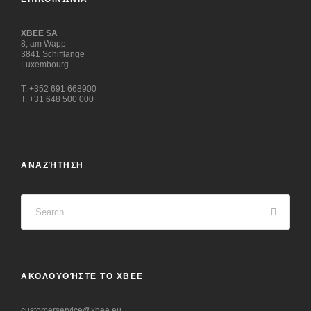
XBEE SA
8, am Wapp
3841 Schifflange
Luxembourg
T. +352 691 668900
T. +31 648 500 000
ΑΝΑΖΉΤΗΣΗ
ΑΚΟΛΟΥΘΉΣΤΕ ΤΟ XBEE
customerservice@xbee.eu