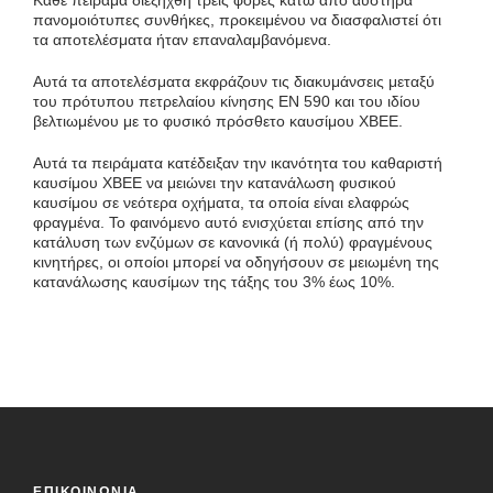
Κάθε πείραμα διεξήχθη τρεις φορές κάτω από αυστηρά
πανομοιότυπες συνθήκες, προκειμένου να διασφαλιστεί ότι
τα αποτελέσματα ήταν επαναλαμβανόμενα.
Αυτά τα αποτελέσματα εκφράζουν τις διακυμάνσεις μεταξύ
του πρότυπου πετρελαίου κίνησης EN 590 και του ιδίου
βελτιωμένου με το φυσικό πρόσθετο καυσίμου XBEE.
Αυτά τα πειράματα κατέδειξαν την ικανότητα του καθαριστή
καυσίμου XBEE να μειώνει την κατανάλωση φυσικού
καυσίμου σε νεότερα οχήματα, τα οποία είναι ελαφρώς
φραγμένα. Το φαινόμενο αυτό ενισχύεται επίσης από την
κατάλυση των ενζύμων σε κανονικά (ή πολύ) φραγμένους
κινητήρες, οι οποίοι μπορεί να οδηγήσουν σε μειωμένη της
κατανάλωσης καυσίμων της τάξης του 3% έως 10%.
ΕΠΙΚΟΙΝΩΝΙΑ