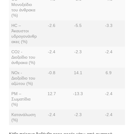
Μονοξείδιο
του άνθρακα
(%)
HC –
-2.6
-5.5
-3.3
Άκαυστοι
υδρογονάνθρ
ακες (%)
CO
-
-2.4
-2.3
-2.4
2
Διοξείδιο του
άνθρακα (%)
NO
-
-0.8
14.1
6.9
x
Διοξείδιο του
αζώτου (%)
PM –
12.7
-13.3
-2.4
Σωματίδια
(%)
Κατανάλωση
-2.4
-2.3
-2.4
(%)