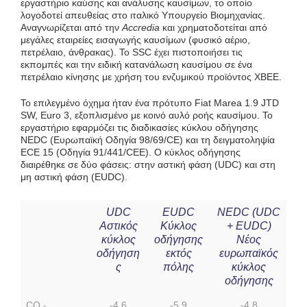
εργαστήριο καύσης και ανάλυσης καυσίμων, το οποίο
λογοδοτεί απευθείας στο ιταλικό Υπουργείο Βιομηχανίας.
Αναγνωρίζεται από την
Accredia
και χρηματοδοτείται από
μεγάλες εταιρείες εισαγωγής καυσίμων (φυσικό αέριο,
πετρέλαιο, άνθρακας). Το SSC έχει πιστοποιήσει τις
εκπομπές και την ειδική κατανάλωση καυσίμου σε ένα
πετρέλαιο κίνησης με χρήση του ενζυμικού προϊόντος XBEE.
Το επιλεγμένο όχημα ήταν ένα πρότυπο Fiat Marea 1.9 JTD
SW, Euro 3, εξοπλισμένο με κοινό αυλό ροής καυσίμου. Το
εργαστήριο εφαρμόζει τις διαδικασίες κύκλου οδήγησης
NEDC (Ευρωπαϊκή Οδηγία 98/69/CE) και τη δειγματοληψία
ECE 15 (Οδηγία 91/441/CEE). Ο κύκλος οδήγησης
διαιρέθηκε σε δύο φάσεις: στην αστική φάση (UDC) και στη
μη αστική φάση (EUDC).
UDC
EUDC
NEDC (UDC
Αστικός
Κύκλος
+ EUDC)
κύκλος
οδήγησης
Νέος
οδήγηση
εκτός
ευρωπαϊκός
ς
πόλης
κύκλος
οδήγησης
CO -
-4.6
-5.9
-4.8