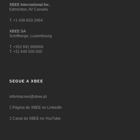
XBEE International Inc.
Edmonton, AV Canada
T. +1 438-833-2964
XBEE SA
Schifflange, Luxembourg
T. +352 691 668900
T. +31 648 500 000
SEGUE A XBEE
informacoes@xbee.pt
Página de XBEE no LinkedIn
Canal do XBEE no YouTube