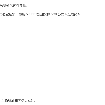
它们的污染物气体排放量。
室证实，使用 XBEE 燃油能使100辆公交车组成的车
 (Veolia) 运输集团减少了10%的二氧化碳排放量。
的生物柴油和直馏大豆油。