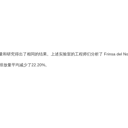
颗粒(mg/Nm
)
3
SO
– 二氧化硫 (mg/Nm
)
2
3
VOC – 挥发性有机物 (mg/Nm
)
3
测量和研究得出了相同的结果。上述实验室的工程师们分析了 Frinsa del N
体排放量平均减少了22.20%。
 XBEE
使用 XBEE
差异率 (%)
Dekra
 525
68 197
-7.25
.40
5.43
-26.62
.33
40.00
-43.12
40.67
2 023.67
-13.54