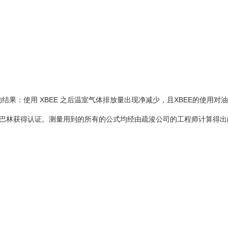
2.30
720.00
5
言，增加了13.2%
果：使用 XBEE 之后温室气体排放量出现净减少，且XBEE的使用对
室在巴林获得认证。测量用到的所有的公式均经由疏浚公司的工程师计算得
BEE
使用 XBEE
差异率 (%)
229.10
-9.83
0.58
-67.96
716
-9.14
7.60
-25.49