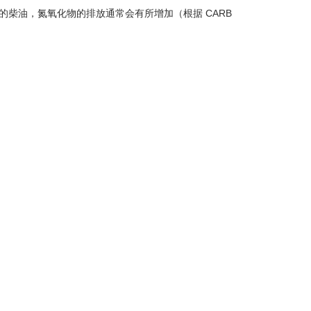
柴油，氮氧化物的排放通常会有所增加（根据 CARB
EE
使用 XBEE
差异率 (%)
5.30
-58.59
32.40
-17.35
2.00
-25.93
554.00
-14.24
(1)
1.6%
 XBEE
差异率 (%)
5.20
-48.00
32.10
-11.57