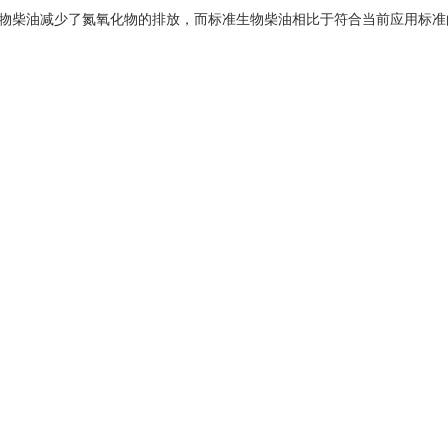
生物柴油减少了氮氧化物的排放，而标准生物柴油相比于符合当前应用标准的
总计使用的蔬菜油 (B20)
不使用 XB
HC - 碳氢化合物 (ppm)
12.80
CO - 一氧化碳 (ppm)
39.20
PM - 颗粒物 (mg/Nm
)
2.70
3
NO
- 二氧化氮(mg/Nm
)
646.00
x
3
该生物柴油的氮氧化物排放量较 CARB ULS 的柴油而言，增加了
(1)
不使用 XBEE
使用
10.00
36.30