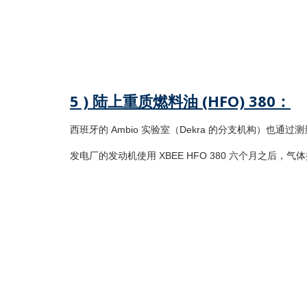
5 ) 陆上重质燃料油 (HFO) 380：
西班牙的 Ambio 实验室（Dekra 的分支机构）也通过
发电厂的发动机使用 XBEE HFO 380 六个月之后，气
不使用
排放量 (Nm
/h)
73
3
CO
– 二氧化氮 (%)
7
2
CO - 一氧化氮 (ppm)
70
NO
- 二氧化氮 (mg/Nm
)
2 3
x
3