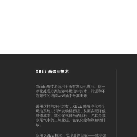
O
– 氧气 (%)
13
2
颗粒(mg/Nm
)
50
3
SO
– 二氧化硫(mg/Nm
)
48
2
3
VOC – 挥发性有机物(mg/Nm
)
18
3
XBEE 酶燃油技术
XBEE 酶技术适用于所有发动机燃油。这一
净化处理方案能够将燃油中的水、污泥和不
断繁殖的细菌从燃油中分离出来。
采用这样的净化方案，XBEE 能够净化整个
燃油系统，消除发动机积碳，从而实现降低
维修成本、减少尾气排放的目标，尤其是减
少尾气中的二氧化碳、氮氧化物和颗粒物排
放。
应用 XBEE 技术，实现最终目标——减少燃