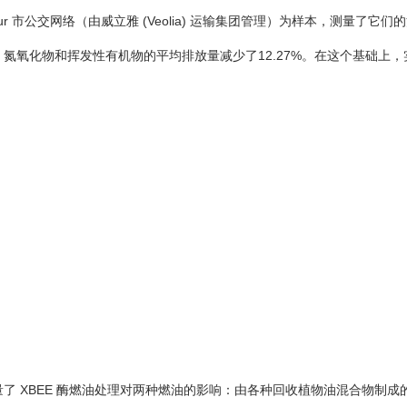
以 Saumur 市公交网络（由威立雅 (Veolia) 运输集团管理）为样本，测量了
氧化物和挥发性有机物的平均排放量减少了12.27%。在这个基础上，实验
 XBEE
使用 XBEE
差异率 (%)
威立雅
1.60
104.80
-30.87
.52
1.36
-10.53
2.20
262.60
-23.26
5.60
380.60
-8.42
1.20
719.40
-12.40
3.00
105.40
-6.73
了 XBEE 酶燃油处理对两种燃油的影响：由各种回收植物油混合物制成