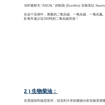
当时被称为 “ASCAL” 的欧陆 (Eurofins) 实验室
在这个实例中，测量的二氧化碳、一氧化碳、一氧化氮、氮
队每年减少近250吨的二氧化碳排放！
不使用
排放量 (Nm
/h)
15
3
CO
- 二氧化碳 (%)
1
2
CO - 一氧化碳 (mg/Nm
)
34
3
NO - 一氧化氮 (mg/Nm
)
41
3
NO
- 二氧化氮(mg/Nm
)
82
x
3
VOC - 挥发性有机物(mg/Nm
)
11
3
2 ) 生物柴油：
在美国加利福尼亚州，伯克利大学的燃烧分析实验室测量