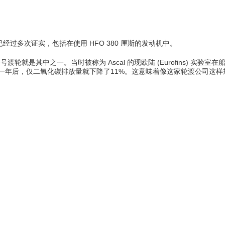
经过多次证实，包括在使用 HFO 380 厘斯的发动机中。
St. Michel 号渡轮就是其中之一。当时被称为 Ascal 的现欧陆 (Eurofin
。一年后，仅二氧化碳排放量就下降了11%。这意味着像这家轮渡公司这样
不
排放量 (Nm
/h)
3
CO
– 二氧化碳 (%)
2
CO - 一氧化碳(mg/Nm
)
3
NO - 氧化氮 (ppmv)
NO
- 二氧化氮 (ppmv)
x
O
– 氧气 (%)
2