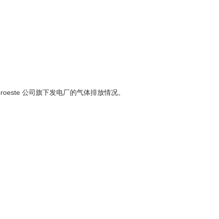
99.30
59.65
-39.93
1 222
1 002
-18.00
76.90
45.60
-40.70
oroeste 公司旗下发电厂的气体排放情况。
 测量了使用 HFO 380 后，二氧化碳排放量减少了25%。