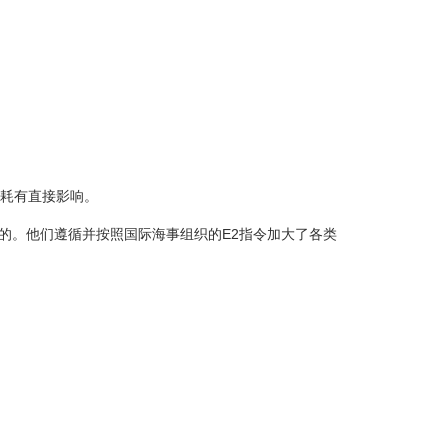
1.80
-21.74
59.00
-22.36
(2)
油耗有直接影响。
出的。他们遵循并按照国际海事组织的E2指令加大了各类
荷兰挖泥船减少了9%的燃油消耗。