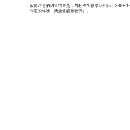
值得注意的测量结果是，与标准生物柴油相比，XBEE
制定的标准，柴油含硫量较低）。
Xbee 还能减少植物油中氮氧化物的排放。
直馏大豆油 (B100)
HC - 碳氢化合物 (ppm)
CO - 一氧化碳 (ppm)