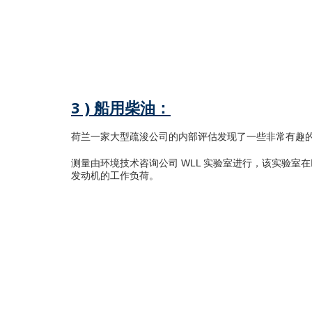
PM - 颗粒物 (mg/Nm
)
3
NO
- 二氧化氮 (mg/Nm
)
x
3
该生物柴油的氮氧化物排放量较 CARB ULS 的柴油而
(2)
3 ) 船用柴油：
荷兰一家大型疏浚公司的内部评估发现了一些非常有趣的结
测量由环境技术咨询公司 WLL 实验室进行，该实验
发动机的工作负荷。
不使用 X
燃油消耗率 (g/kWh)
254.10
CO - 一氧化碳 (g/kWh)
1.81
CO
– 二氧化碳 (g/kWh)
788
2
NO
- 二氧化氮 (g/kWh)
10.20
x