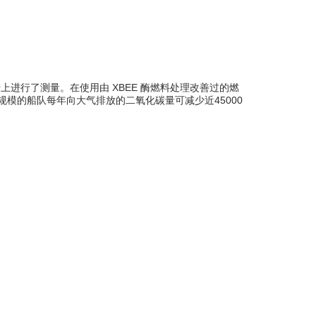
s) 实验室在船上进行了测量。在使用由 XBEE 酶燃料处理改善过的燃
规模的船队每年向大气排放的二氧化碳量可减少近45000
使用 XBEE
使用 XBEE
差异率 (%)
22 536
22 521
-0.07
6.10
4.70
-22.95
98.40
56.20
-42.89
1 094
826
-24.50
1 125
851
-24.36
12.60
14.70
+16.70